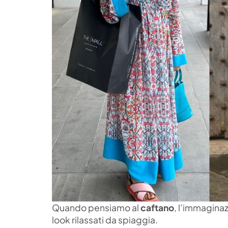
Quando pensiamo al
caftano
, l’immaginaz
look rilassati da spiaggia.