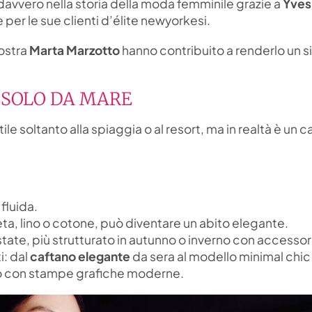
 davvero nella storia della moda femminile grazie a
Yves
 per le sue clienti d’élite newyorkesi.
nostra
Marta Marzotto
hanno contribuito a renderlo un s
 SOLO DA MARE
e soltanto alla spiaggia o al resort, ma in realtà è un 
fluida.
seta, lino o cotone, può diventare un abito elegante.
state, più strutturato in autunno o inverno con accessori
i: dal
caftano elegante
da sera al modello minimal chic
 o con stampe grafiche moderne.