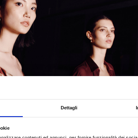
Dettagli
ookie
nalizzare contenuti ed annunci, per fornire funzionalità dei socia