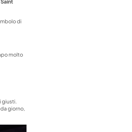
 Saint
imbolo di
capo molto
 giusti.
 da giorno,