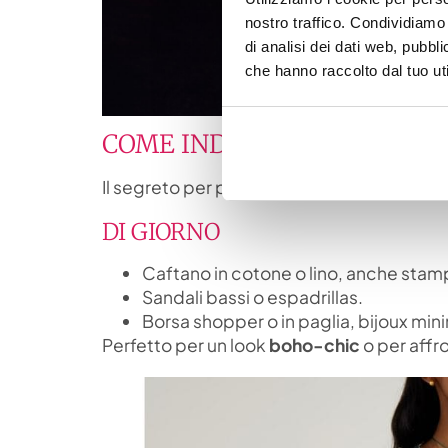
nostro traffico. Condividiamo 
di analisi dei dati web, pubbl
che hanno raccolto dal tuo uti
COME INDOSSARE IL CAFTA
Il segreto per portare il caftano in città è
g
DI GIORNO
Caftano in cotone o lino, anche stam
Sandali bassi o espadrillas.
Borsa shopper o in paglia, bijoux mini
Perfetto per un look
boho-chic
o per affr