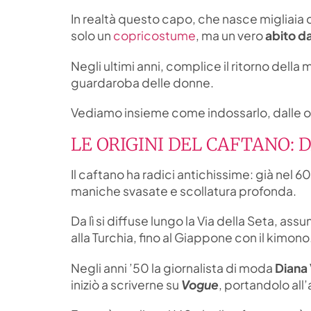
In realtà questo capo, che nasce migliaia d
solo un
copricostume
, ma un vero
abito da
Negli ultimi anni, complice il ritorno della 
guardaroba delle donne.
Vediamo insieme come indossarlo, dalle origi
LE ORIGINI DEL CAFTANO: 
Il caftano ha radici antichissime: già nel 6
maniche svasate e scollatura profonda.
Da lì si diffuse lungo la Via della Seta, a
alla Turchia, fino al Giappone con il kimono
Negli anni ’50 la giornalista di moda
Diana
iniziò a scriverne su
Vogue
, portandolo al