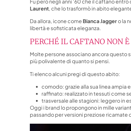
Fu però negli anni ’60 che il caftano entrò
Laurent
, che lo trasformò in abito elegante
Da allora, icone come
Bianca Jagger
o la 
libertà e sofisticata eleganza.
PERCHÉ IL CAFTANO NON È
Molte persone associano ancora questo stil
più polivalente di quanto si pensi.
Ti elenco alcuni pregi di questo abito:
comodo: grazie alla sua linea ampia e 
raffinato: realizzato in tessuti come 
trasversale alle stagioni: leggero in e
Oggi i brand lo propongono in mille variant
passando per versioni preziose ricamate