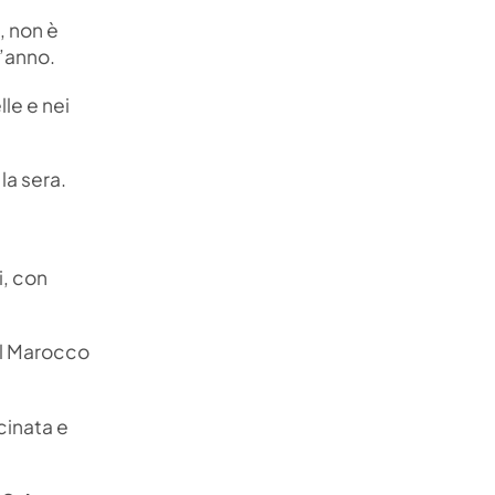
, non è
’anno.
lle e nei
la sera.
i, con
dal Marocco
cinata e