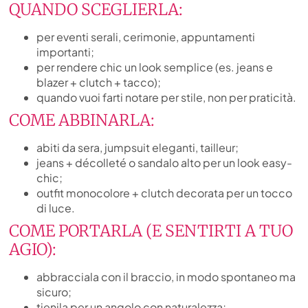
QUANDO SCEGLIERLA:
per eventi serali, cerimonie, appuntamenti
importanti;
per rendere chic un look semplice (es. jeans e
blazer + clutch + tacco);
quando vuoi farti notare per stile, non per praticità.
COME ABBINARLA:
abiti da sera, jumpsuit eleganti, tailleur;
jeans + décolleté o sandalo alto per un look easy-
chic;
outfit monocolore + clutch decorata per un tocco
di luce.
COME PORTARLA (E SENTIRTI A TUO
AGIO):
abbracciala con il braccio, in modo spontaneo ma
sicuro;
tienila per un angolo con naturalezza;