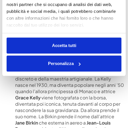
nostri partner che si occupano di analisi dei dati web,
con pelliccia e semplicemente in pelle dipinta,
pubblicità e social media, i quali potrebbero combinarle
ogni baguette ha la sua storia e la sue bellezza. Si
indossano di giorno e di sera su qualsiasi tipo di
con altre informazioni che hai fornito loro o che hanno
abbigliamento.
raccolto dal tuo utilizzo dei loro servizi.
Gucci Bamboo
: nata nel 1947 e tornata in auge per
il centenario della maison fiorentina, in tre
Accetta tutti
dimensioni diverse e in diversi colori. Si indossano
con abbigliamento elegante e sportivo, le
versione mini è bellissima anche la sera.
Personalizza
Hermès Kelly e Birkin
: simboli assoluti del lusso
discreto e della maestria artigianale. La Kelly
nasce nel 1930, ma diventa popolare negli anni ’50
quando l’allora principessa di Monaco e attrice
Grace Kelly
viene fotografata con la borsa,
diventata poi iconica, tenuta davanti al corpo per
nascondere la sua gravidanza. Da allora prende il
suo nome. La Birkin prende il nome dall’attrice
Jane Birkin
che esterna in aereo a
Jean-Louis