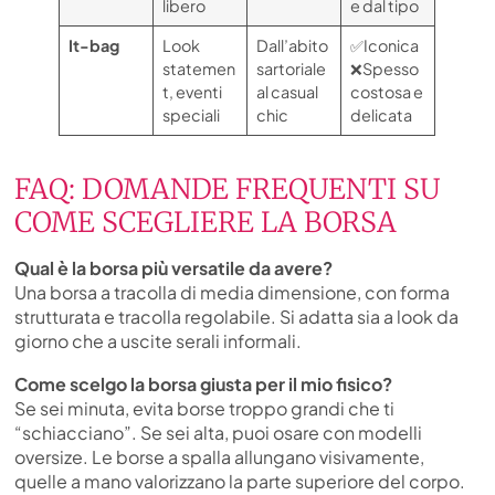
libero
e dal tipo
It-bag
Look
Dall’abito
✅Iconica
statemen
sartoriale
❌Spesso
t, eventi
al casual
costosa e
speciali
chic
delicata
FAQ: DOMANDE FREQUENTI SU
COME SCEGLIERE LA BORSA
Qual è la borsa più versatile da avere?
Una borsa a tracolla di media dimensione, con forma
strutturata e tracolla regolabile. Si adatta sia a look da
giorno che a uscite serali informali.
Come scelgo la borsa giusta per il mio fisico?
Se sei minuta, evita borse troppo grandi che ti
“schiacciano”. Se sei alta, puoi osare con modelli
oversize. Le borse a spalla allungano visivamente,
quelle a mano valorizzano la parte superiore del corpo.