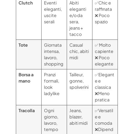
Clutch
Eventi
Abiti
✅Chic e
eleganti,
eleganti
raffinata
uscite
e/o da
❌ Poco
serali
sera,
spazio
jeans +
tacco
Tote
Giornata
Casual
✅ Molto
intensa,
chic, abiti
capiente
lavoro,
midi
❌ Poco
shopping
elegante
Borsa a
Pranzi
Tailleur,
✅Elegant
mano
formali,
gonne,
e e
look
spolverini
classica
ladylike
❌Meno
pratica
Tracolla
Ogni
Jeans,
✅Versatil
giorno,
blazer,
e e
lavoro,
abiti midi
comoda
tempo
❌Dipend