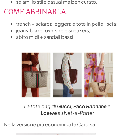
se ami lo stile casual ma ben curato.
COME ABBINARLA:
trench + sciarpa leggera e tote in pelle liscia;
jeans, blazer oversize e sneakers;
abito midi + sandali bassi.
La tote bag di
Gucci
,
Paco Rabanne
e
Loewe
su Net-a-Porter
Nella versione più economica le Carpisa.