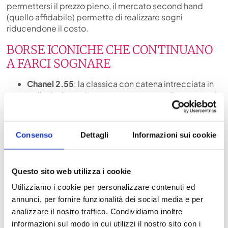
permettersi il prezzo pieno, il mercato second hand
(quello affidabile) permette di realizzare sogni
riducendone il costo.
BORSE ICONICHE CHE CONTINUANO
A FARCI SOGNARE
Chanel 2.55
: la classica con catena intrecciata in
pelle. La borsa impunturata con tracolla nasce nel
1955, immaginando una donna libera come era la
sua creatrice
Coco Chanel
. Da allora il modello
2.55 è diventato un modello iconico, con motivo a
Consenso
Dettagli
Informazioni sui cookie
rombi in pelle matelassé in diverse misure e in
diversi colori.
Fendi Baguette
: nata dall’estro creativo di
Silvia
Questo sito web utilizza i cookie
Venturini Fendi
e
Karl Lagerfeld
nel 1997. La
Utilizziamo i cookie per personalizzare contenuti ed
baguette sempre uguale, ma sempre diversa
annunci, per fornire funzionalità dei social media e per
diventa la it-bag del momento, ha visto lievitare il
analizzare il nostro traffico. Condividiamo inoltre
suo prezzo con passare degli anni. In tessuto,
informazioni sul modo in cui utilizzi il nostro sito con i
ricamata con paillettes, impreziosita con perline,