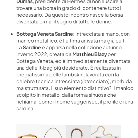
Dumas
, presidente di Hermes di non riuscire a
trovare una borsa in grado di contenere tutto il
necessario. Da questo incontro nasce la borsa
diventata ormai il sogno di tutte le donne.
Bottega Veneta Sardine
: intrecciata a mano, con
manico metallico, è l’ultima arrivata ma già cult.
La
Sardine
è apparsa nella collezione autunno-
inverno 2022, creata da
Matthieu Blazy
per
Bottega Veneta, ed è immediatamente diventata
una delle it‑bag più desiderate. È realizzata in
pregiatissima pelle lambskin, lavorata con la
celebre tecnica intrecciata (
intrecciato
), morbida
ma strutturata. Il suo elemento distintivo? Il manico
scolpito in metallo, dalla forma sinuosa che
richiama, come il nome suggerisce, il profilo di una
sardina.