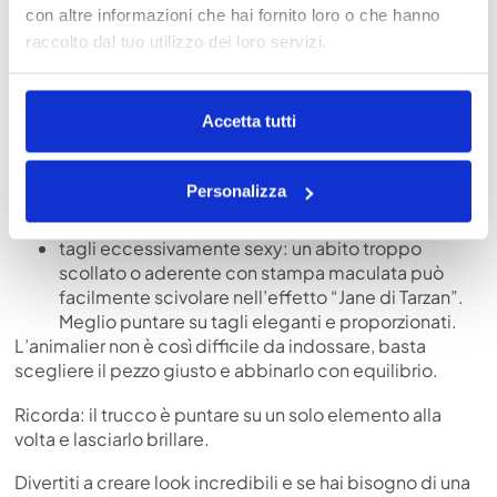
Anche se l’animalier è bellissimo, ci sono alcune regole
con altre informazioni che hai fornito loro o che hanno
d’oro per non cadere nel kitsch:
raccolto dal tuo utilizzo dei loro servizi.
mix di stampe animalier diverse: maculato,
zebrato e pitonato nello stesso outfit? No, grazie!
Accetta tutti
Meglio focalizzarsi su un solo tipo di stampa;
capi di scarsa qualità: un animalier su tessuti
cheap rischia di sembrare sciatto e poco
Personalizza
elegante. Meglio un solo pezzo di qualità che più
capi di dubbio gusto;
tagli eccessivamente sexy: un abito troppo
scollato o aderente con stampa maculata può
facilmente scivolare nell’effetto “Jane di Tarzan”.
Meglio puntare su tagli eleganti e proporzionati.
L’animalier non è così difficile da indossare, basta
scegliere il pezzo giusto e abbinarlo con equilibrio.
Ricorda: il trucco è puntare su un solo elemento alla
volta e lasciarlo brillare.
Divertiti a creare look incredibili e se hai bisogno di una