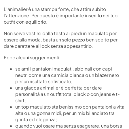
L’animalier è una stampa forte, che attira subito
l’attenzione. Per questo è importante inserirlo nei tuoi
outfit con equilibrio.
Non serve vestirsi dalla testa ai piedi in maculato per
essere alla moda, basta un solo pezzo ben scelto per
dare carattere al look senza appesantirlo.
Ecco alcuni suggerimenti:
se ami i pantaloni maculati, abbinali con capi
neutri come una camicia bianca o un blazer nero
per un risultato sofisticato;
una giacca animalier è perfetta per dare
personalità a un outfit total black o con jeans e t-
shirt;
un top maculato sta benissimo con pantaloni a vita
alta o una gonna midi, per un mix bilanciato tra
grinta ed eleganza;
quando vuoi osare ma senza esagerare, una borsa