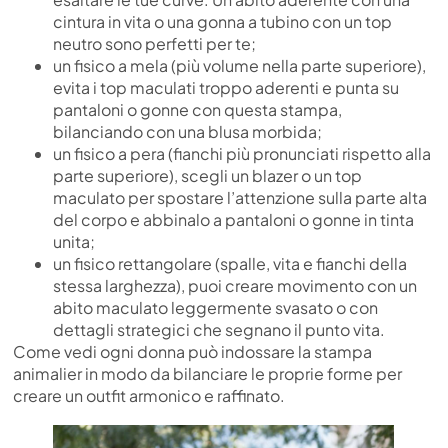
cintura in vita o una gonna a tubino con un top
neutro sono perfetti per te;
un fisico a mela (più volume nella parte superiore),
evita i top maculati troppo aderenti e punta su
pantaloni o gonne con questa stampa,
bilanciando con una blusa morbida;
un fisico a pera (fianchi più pronunciati rispetto alla
parte superiore), scegli un blazer o un top
maculato per spostare l’attenzione sulla parte alta
del corpo e abbinalo a pantaloni o gonne in tinta
unita;
un fisico rettangolare (spalle, vita e fianchi della
stessa larghezza), puoi creare movimento con un
abito maculato leggermente svasato o con
dettagli strategici che segnano il punto vita.
Come vedi ogni donna può indossare la stampa
animalier in modo da bilanciare le proprie forme per
creare un outfit armonico e raffinato.