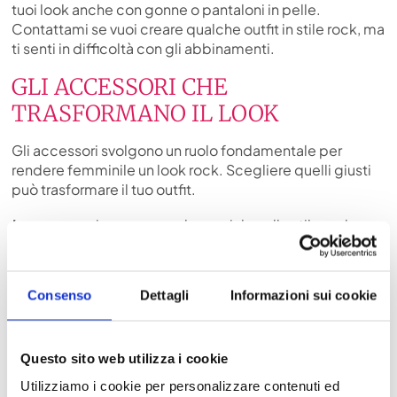
tuoi look anche con gonne o pantaloni in pelle.
Contattami se vuoi creare qualche outfit in stile rock, ma
ti senti in difficoltà con gli abbinamenti.
GLI ACCESSORI CHE
TRASFORMANO IL LOOK
Gli accessori svolgono un ruolo fondamentale per
rendere femminile un look rock. Scegliere quelli giusti
può trasformare il tuo outfit.
Le scarpe
: giocano un ruolo cruciale nello stile rock.
Stivaletti con tacco, sandali con dettagli metallici o
sneakers in pelle con borchie sono delle ottime scelte.
Scegli il modello che ti permette di soddisfare lo stile
Consenso
Dettagli
Informazioni sui cookie
mantenendo il comfort.
La borsa
: la borsa in pelle è l’accessorio perfetto per
questo stile. Con borchie e/o catene riesce a dare più
Questo sito web utilizza i cookie
forza all’outfit, ma puoi anche scegliere una nota di
Utilizziamo i cookie per personalizzare contenuti ed
colore se intendi dare vitalità all’outfit.