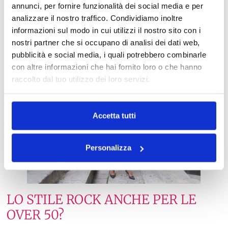
annunci, per fornire funzionalità dei social media e per
analizzare il nostro traffico. Condividiamo inoltre
I bijoux
: i bijoux possono fare davvero la differenza del
look con questo stile. Bracciali con catene, collane con
informazioni sul modo in cui utilizzi il nostro sito con i
ciondoli come croci o teschi e anelli con pietre scure
nostri partner che si occupano di analisi dei dati web,
sono perfetti per dare più grinta e carattere al tuo stile.
pubblicità e social media, i quali potrebbero combinarle
con altre informazioni che hai fornito loro o che hanno
raccolto dal tuo utilizzo dei loro servizi.
Accetta tutti
Personalizza
LO STILE ROCK ANCHE PER LE
OVER 50?