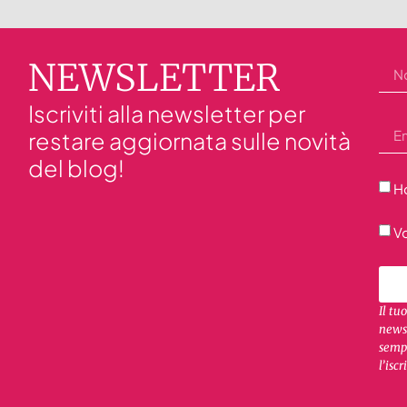
NEWSLETTER
Iscriviti alla newsletter per
restare aggiornata sulle novità
del blog!
Ho
Vo
Il tu
newsl
sempr
l’iscr