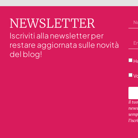
NEWSLETTER
Iscriviti alla newsletter per
restare aggiornata sulle novità
del blog!
Ho
Vo
Il tu
newsl
sempr
l’iscr