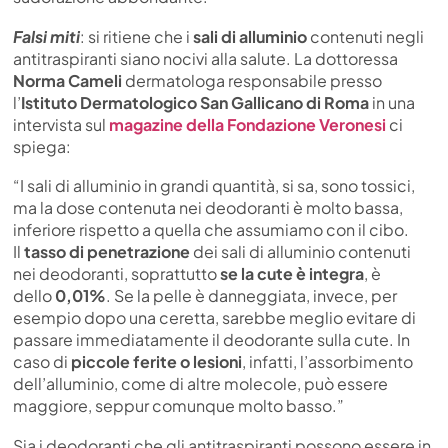
Falsi miti
: si ritiene che i
sali di alluminio
contenuti negli
antitraspiranti siano nocivi alla salute. La dottoressa
Norma Cameli
dermatologa responsabile presso
l’
Istituto Dermatologico San Gallicano di Roma
in una
intervista sul
magazine della Fondazione Veronesi
ci
spiega:
“I sali di alluminio in grandi quantità, si sa, sono tossici,
ma la dose contenuta nei deodoranti è molto bassa,
inferiore rispetto a quella che assumiamo con il cibo.
Il
tasso di penetrazione
dei sali di alluminio contenuti
nei deodoranti, soprattutto
se la cute è integra
, è
dello
0,01%
. Se la pelle è danneggiata, invece, per
esempio dopo una ceretta, sarebbe meglio evitare di
passare immediatamente il deodorante sulla cute. In
caso di
piccole ferite o lesioni
, infatti, l’assorbimento
dell’alluminio, come di altre molecole, può essere
maggiore, seppur comunque molto basso.”
Sia i deodoranti che gli antitraspiranti possono essere in