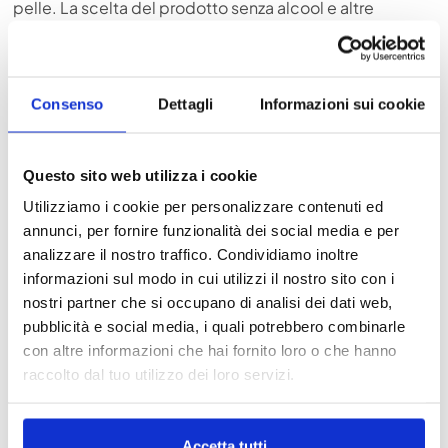
pelle. La scelta del prodotto senza alcool e altre
sostanze potenzialmente irritanti lo rende il deodorante
ideali per chi ha una pelle sensibile.
Riduzione del rischio di macchie sui vestiti
Consenso
Dettagli
Informazioni sui cookie
Il deodorante spray ha una ridotta probabilità di lasciare
tracce sull’abbigliamento. Un grande vantaggio
soprattutto se si indossano capi scuri o delicati che
Questo sito web utilizza i cookie
potrebbero essere rovinati da alcuni ingredienti
Utilizziamo i cookie per personalizzare contenuti ed
contenuti nei deodoranti tradizionali.
annunci, per fornire funzionalità dei social media e per
analizzare il nostro traffico. Condividiamo inoltre
Varietà di profumazioni
informazioni sul modo in cui utilizzi il nostro sito con i
Tendenzialmente il deodorante spray ha una varietà
nostri partner che si occupano di analisi dei dati web,
maggiore di profumazioni, questo rende più facile la
pubblicità e social media, i quali potrebbero combinarle
scelta di quella che si avvicina di più o che risulta più
con altre informazioni che hai fornito loro o che hanno
compatibile con il profumo che siamo solite indossare.
raccolto dal tuo utilizzo dei loro servizi.
Scegliere un deodorante spray può offrire numerosi
vantaggi, sia in termini di comodità, igiene e praticità.
Accetta tutti
Rispetto ai deodoranti tradizionali i prodotti spray sono