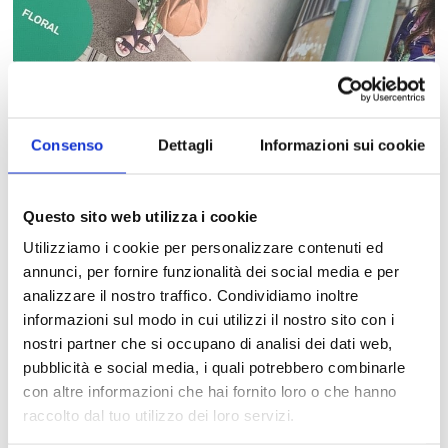
Consenso
Dettagli
Informazioni sui cookie
Questo sito web utilizza i cookie
COME ISPIRARSI ALLO STREET
Utilizziamo i cookie per personalizzare contenuti ed
annunci, per fornire funzionalità dei social media e per
STYLE PER CREARE IL PROPRIO STILE
analizzare il nostro traffico. Condividiamo inoltre
A OGNI ETÀ
informazioni sul modo in cui utilizzi il nostro sito con i
nostri partner che si occupano di analisi dei dati web,
pubblicità e social media, i quali potrebbero combinarle
con altre informazioni che hai fornito loro o che hanno
raccolto dal tuo utilizzo dei loro servizi.