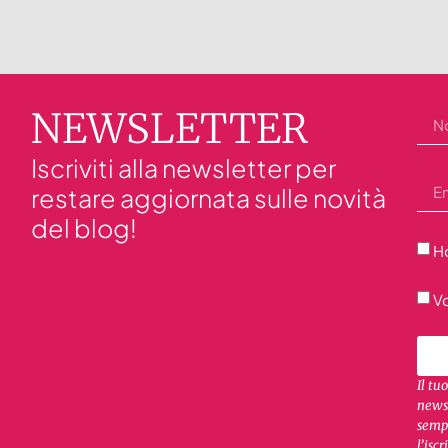
NEWSLETTER
Iscriviti alla newsletter per
restare aggiornata sulle novità
del blog!
Ho
Vo
Il tu
newsl
sempr
l’iscr