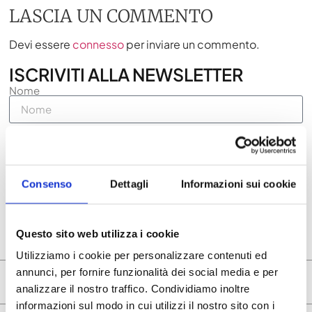
LASCIA UN COMMENTO
Devi essere
connesso
per inviare un commento.
ISCRIVITI ALLA NEWSLETTER
Nome
Email
Accetto la privacy policy
Consenso
Dettagli
Informazioni sui cookie
Voglio ricevere la newsletter
ISCRIVITI ORA
Questo sito web utilizza i cookie
Utilizziamo i cookie per personalizzare contenuti ed
annunci, per fornire funzionalità dei social media e per
ARTICOLI CORRELATI
analizzare il nostro traffico. Condividiamo inoltre
informazioni sul modo in cui utilizzi il nostro sito con i