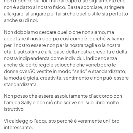
non dipende da noi, ma dal capo d’abbigliamento che
non è adatto al nostro fisico. Basta scorciare, stringere,
allargare, allungare per far sì che quello stile sia perfetto
anche su di noi.
Non dobbiamo cercare quello che non siamo, ma
accettare il nostro corpo così come è, perché valiamo
per il nostro essere non per la nostra taglia o la nostra
età. L’autostima è alla base della nostra crescita e della
nostra indipendenza come individui. Indipendenza
anche da certe regole sciocche che vorrebbero le
donne over50 vestite in modo “serio” e standardizzato;
la moda è gioia, creatività, sentimento e non può essere
standardizzata.
Non posso che essere assolutamente d’accordo con
l’amica Sally e con ciò che scrive nel suo libro molto
istruttivo.
Vi caldeggio l’acquisto perché è veramente un libro
interessante.