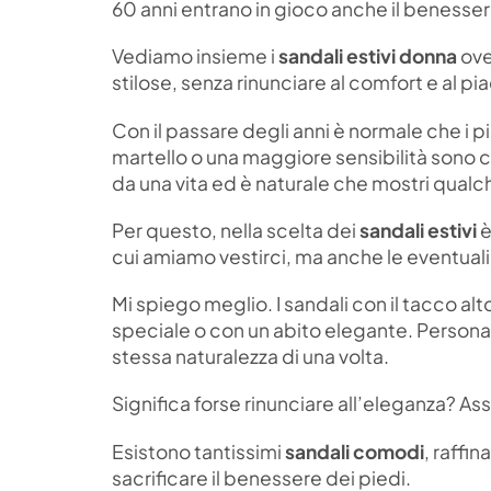
60 anni entrano in gioco anche il benesser
Vediamo insieme i
sandali estivi donna
ove
stilose, senza rinunciare al comfort e al p
Con il passare degli anni è normale che i p
martello o una maggiore sensibilità sono 
da una vita ed è naturale che mostri qual
Per questo, nella scelta dei
sandali estivi
è
cui amiamo vestirci, ma anche le eventual
Mi spiego meglio. I sandali con il tacco alt
speciale o con un abito elegante. Persona
stessa naturalezza di una volta.
Significa forse rinunciare all’eleganza? A
Esistono tantissimi
sandali comodi
, raffi
sacrificare il benessere dei piedi.