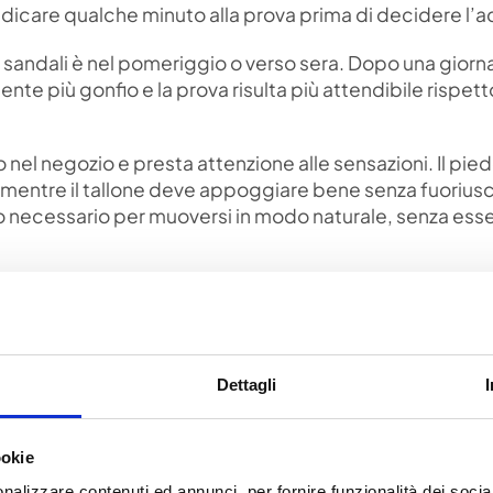
icare qualche minuto alla prova prima di decidere l’a
 sandali è nel pomeriggio o verso sera. Dopo una giorn
te più gonfio e la prova risulta più attendibile rispetto
 nel negozio e presta attenzione alle sensazioni. Il pie
, mentre il tallone deve appoggiare bene senza fuoriusc
io necessario per muoversi in modo naturale, senza ess
a che siano regolabili. Un cinturino ben posizionato mant
dalo molto più confortevole, soprattutto se prevedi di
Dettagli
 “Tanto poi si allargano”. Un buon paio di sandali deve ri
trà adattarsi leggermente al piede con l’uso, ma un sa
icilmente diventerà davvero confortevole.
ookie
nalizzare contenuti ed annunci, per fornire funzionalità dei socia