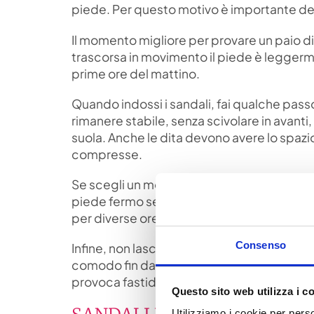
piede. Per questo motivo è importante ded
Il momento migliore per provare un paio di
trascorsa in movimento il piede è leggermen
prime ore del mattino.
Quando indossi i sandali, fai qualche passo
rimanere stabile, senza scivolare in avanti
suola. Anche le dita devono avere lo spaz
compresse.
Se scegli un modello con cinturini, verific
piede fermo senza stringere e rende il san
per diverse ore.
Consenso
Infine, non lasciarti convincere dalla frase:
comodo fin dalla prima prova. La pelle po
provoca fastidio o punti di pressione diff
Questo sito web utilizza i c
Utilizziamo i cookie per perso