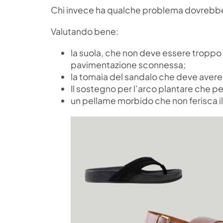
Chi invece ha qualche problema dovrebbe sc
Valutando bene:
la suola, che non deve essere troppo
pavimentazione sconnessa;
la tomaia del sandalo che deve avere 
Il sostegno per l’arco plantare che 
un pellame morbido che non ferisca 