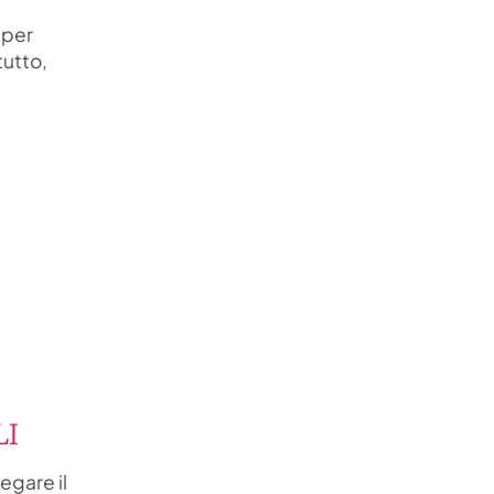
i per
tutto,
LI
egare il