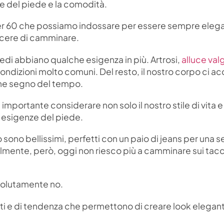
e del piede e la comodità.
r 60 che possiamo indossare per essere sempre elega
iacere di camminare.
iedi abbiano qualche esigenza in più. Artrosi,
alluce val
condizioni molto comuni. Del resto, il nostro corpo ci
che segno del tempo.
 importante considerare non solo il nostro stile di vita e
i esigenze del piede.
o sono bellissimi, perfetti con un paio di jeans per una s
lmente, però, oggi non riesco più a camminare sui tacc
ssolutamente no.
nati e di tendenza che permettono di creare look elegan