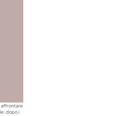
r affrontare
le: dopo i