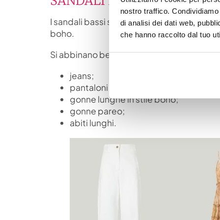
SANDALI ESTIVI DONNA BAS
nostro traffico. Condividiamo 
I sandali bassi sono sicuramente molto co
di analisi dei dati web, pubbl
boho.
che hanno raccolto dal tuo uti
Si abbinano bene con:
jeans;
pantaloni leggeri 5 tasche;
gonne lunghe in stile boho;
gonne pareo;
abiti lunghi.