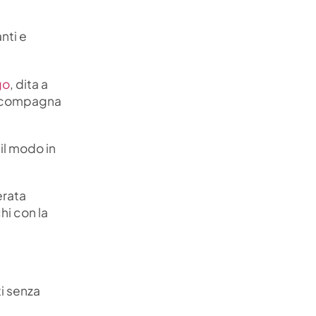
nti e
go
, dita a
 accompagna
 il modo in
erata
hi con la
ti senza