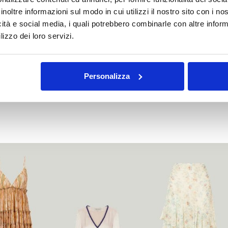
SI: LA NECESSITÀ DI CURARE LO ST
inoltre informazioni sul modo in cui utilizzi il nostro sito con i n
modi e vanno bene con un abbigliamento rilassato, eas
icità e social media, i quali potrebbero combinarle con altre inform
lizzo dei loro servizi.
Personalizza