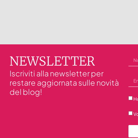
NEWSLETTER
Iscriviti alla newsletter per
restare aggiornata sulle novità
del blog!
Ho
Vo