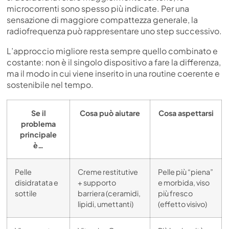
microcorrenti sono spesso più indicate. Per una
sensazione di maggiore compattezza generale, la
radiofrequenza può rappresentare uno step successivo.
L’approccio migliore resta sempre quello combinato e
costante: non è il singolo dispositivo a fare la differenza,
ma il modo in cui viene inserito in una routine coerente e
sostenibile nel tempo.
Se il
Cosa può aiutare
Cosa aspettarsi
problema
principale
è…
Pelle
Creme restitutive
Pelle più “piena”
disidratata e
+ supporto
e morbida, viso
sottile
barriera (ceramidi,
più fresco
lipidi, umettanti)
(effetto visivo)