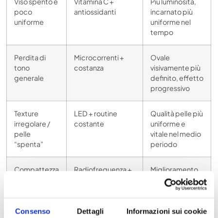
Viso spento e
Vitamina C +
Più luminosità,
poco
antiossidanti
incarnato più
uniforme
uniforme nel
tempo
Perdita di
Microcorrenti +
Ovale
tono
costanza
visivamente più
generale
definito, effetto
progressivo
Texture
LED + routine
Qualità pelle più
irregolare /
costante
uniforme e
pelle
vitale nel medio
“spenta”
periodo
Compattezza
Radiofrequenza +
Miglioramento
del contorno
costanza
graduale del
viso
sostegno
dermico
Consenso
Dettagli
Informazioni sui cookie