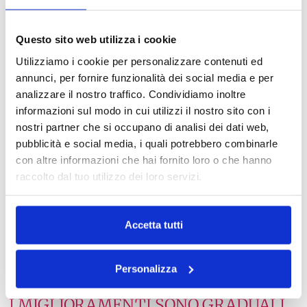
Segni
Microneedling
Texture e
superficiali /
domiciliare
luminosità
grana non
(dermaroller) + uso
migliori nel
Questo sito web utilizza i cookie
omogenea
delicato
tempo (non
Utilizziamo i cookie per personalizzare contenuti ed
“lifting”)
annunci, per fornire funzionalità dei social media e per
analizzare il nostro traffico. Condividiamo inoltre
PERCHÉ ALCUNE DONNE NON
informazioni sul modo in cui utilizzi il nostro sito con i
VEDONO RISULTATI
nostri partner che si occupano di analisi dei dati web,
pubblicità e social media, i quali potrebbero combinarle
Molte donne mi scrivono dicendo di aver provato creme
con altre informazioni che hai fornito loro o che hanno
o dispositivi senza vedere grandi cambiamenti.
raccolto dal tuo utilizzo dei loro servizi.
Capisco benissimo questa sensazione, perché quando
ci guardiamo ogni giorno allo specchio è difficile
accorgersi dei miglioramenti graduali.
Accetta tutti
Nella maggior parte dei casi il problema non è il
prodotto in sé, ma due aspetti molto comuni:
Personalizza
aspettative troppo alte e mancanza di costanza.
I MIGLIORAMENTI SONO GRADUALI