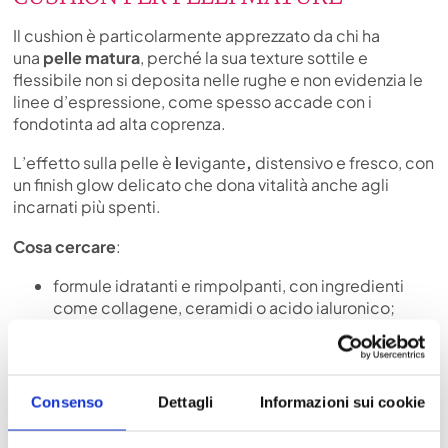
Il cushion è particolarmente apprezzato da chi ha
una
pelle matura
, perché la sua texture sottile e
flessibile non si deposita nelle rughe e non evidenzia le
linee d’espressione, come spesso accade con i
fondotinta ad alta coprenza.
L’effetto sulla pelle è
l
evigante
,
distensivo e fresco, con
un finish glow delicato che dona vitalità anche agli
incarnati più spenti.
Cosa cercare
:
formule idratanti e rimpolpanti, con ingredienti
come collagene, ceramidi o acido ialuronico;
attivi illuminanti come la niacinamide o la vitamina
C;
cushion con SPF integrato, per proteggere la pelle
dai raggi UV, una delle cause principali
Consenso
Dettagli
Informazioni sui cookie
dell’invecchiamento cutaneo.