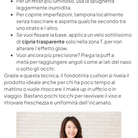
Per un finish più luminoso, usa la spugnetta
leggermente inumidita.
Per coprire imperfezioni, tampona localmente
senza trascinare e aspetta qualche secondo tra
uno strato e l’altro.
Se vuoi fissare la base, applica un velo sottilissimo
di
cipria trasparente
solo nella zona T, per non
alterare l’effetto glow.
Vuoi ancora più precisione? Piega la puff a
metà per raggiungere angoli come ai lati del naso
o sotto gli occhi.
Grazie a questa tecnica, il fondotinta cushion si rivela il
prodotto ideale anche per chi ha poco tempo al
mattino o vuole ritoccare il make up in ufficio o in
viaggio. Bastano pochi tocchi per ravvivare il viso e
ritrovare freschezza e uniformità dell’incarnato.