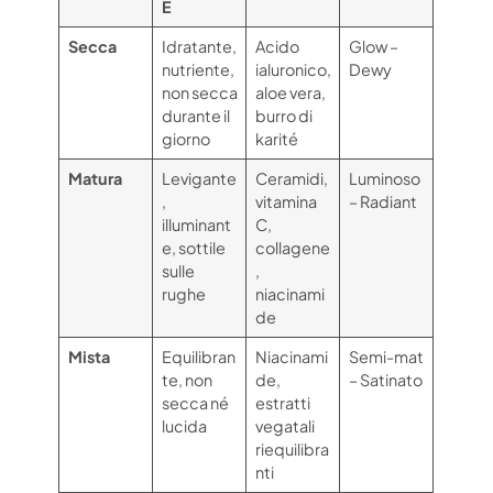
E
Secca
Idratante,
Acido
Glow –
nutriente,
ialuronico,
Dewy
non secca
aloe vera,
durante il
burro di
giorno
karité
Matura
Levigante
Ceramidi,
Luminoso
,
vitamina
– Radiant
illuminant
C,
e, sottile
collagene
sulle
,
rughe
niacinami
de
Mista
Equilibran
Niacinami
Semi-mat
te, non
de,
– Satinato
secca né
estratti
lucida
vegatali
riequilibra
nti