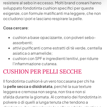
resistere al sebo in eccesso. Molti brand coreani hanno
sviluppato fondotinta cushion specifici per queste
esigenze, con formule matificanti ma leggere, che non
occludono i pori e lasciano respirare la pelle.
Cosa cercare
:
cushion a base opacizzante, con polveri sebo-
assorbenti;
attivi purificanti come estratti di tè verde, centella
asiatica o amamelide;
cushion con SPF e ingredienti lenitivi, per ridurre
l’infiammazione cutanea.
CUSHION PER PELLI SECCHE
Il fondotinta cushion è un vero toccasana per chi ha
la
pelle secca o disidratata
, perché la sua texture
leggera e cremosa non segna, non tira e non si
sfalda durante la giornata. Al contrario dei fondotinta in
polvere o di quelli a lunga tenuta che tendono a