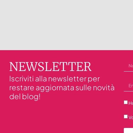
NEWSLETTER
Iscriviti alla newsletter per
restare aggiornata sulle novità
del blog!
Ho
Vo