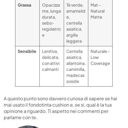
Grassa
Opacizza
Tè verde,
Mat –
nte, lunga
amamelid
Natural
durata,
e,
Matte
sebo-
centella
regolatric
asiatica,
e
argilla
leggera
Sensibile
Lenitiva,
Centella
Naturale –
delicata,
asiatica,
Low
con attivi
allantoina,
Coverage
calmanti
camimilla,
madecas
soside
A questo punto sono davvero curiosa di sapere se hai
mai usato il fondotinta cushion e, se si, qual è la tua
opinione a riguardo. Ti aspetto nei commenti per
parlarne con te.