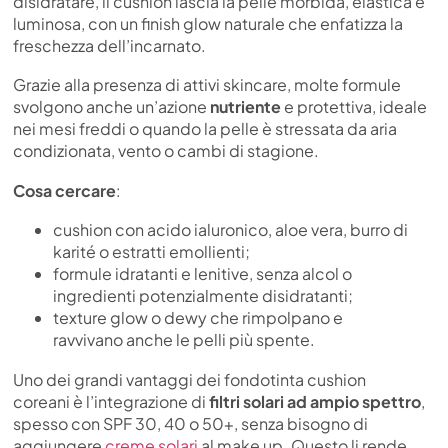
disidratare, il cushion lascia la pelle morbida, elastica e
luminosa, con un finish glow naturale che enfatizza la
freschezza dell’incarnato.
Grazie alla presenza di attivi skincare, molte formule
svolgono anche un’azione
nutriente
e protettiva, ideale
nei mesi freddi o quando la pelle è stressata da aria
condizionata, vento o cambi di stagione.
Cosa cercare
:
cushion con acido ialuronico, aloe vera, burro di
karité o estratti emollienti;
formule idratanti e lenitive, senza alcol o
ingredienti potenzialmente disidratanti;
texture glow o dewy che rimpolpano e
ravvivano anche le pelli più spente.
Uno dei grandi vantaggi dei fondotinta cushion
coreani è l’integrazione di
filtri solari ad ampio spettro
,
spesso con SPF 30, 40 o 50+, senza bisogno di
aggiungere
creme solari
al make up. Questo li rende