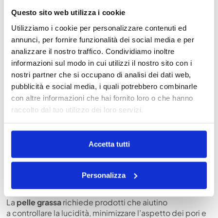
CUSHION PER PELLI MISTE
Questo sito web utilizza i cookie
Chi ha una
pelle mista
sa bene quanto possa essere
Utilizziamo i cookie per personalizzare contenuti ed
difficile trovare un fondotinta che non secchi alcune
annunci, per fornire funzionalità dei social media e per
zone e non lucidi altre. Il cushion può essere una
analizzare il nostro traffico. Condividiamo inoltre
soluzione perfetta, perché le sue formule leggere ma
informazioni sul modo in cui utilizzi il nostro sito con i
performanti permettono di trattare diverse esigenze
nello stesso prodotto.
nostri partner che si occupano di analisi dei dati web,
pubblicità e social media, i quali potrebbero combinarle
Cosa cercare
:
con altre informazioni che hai fornito loro o che hanno
raccolto dal tuo utilizzo dei loro servizi.
cushion con
effetto semi-mat
, che bilanciano il
sebo ma senza tirare la pelle;
texture modulabile, per poter stratificare nelle
zone più problematiche;
Accetta tutti
ingredienti regolatori come la
niacinamide
, che
aiuta a ridurre la produzione di sebo senza irritare.
Personalizza
CUSHION PER PELLI GRASSE
La
pelle grassa
richiede prodotti che aiutino
a controllare la lucidità, minimizzare l’aspetto dei pori e