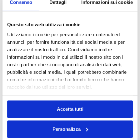
Consenso
Dettagli
Informazioni sui cookie
barchetta
V aperta dal
linea verticale
cardigan
Maniche a
Sbuffo piccol
Bilanci volumi
Questo sito web utilizza i cookie
sbuffo
o + gonna con
e allunghi la
Utilizziamo i cookie per personalizzare contenuti ed
spacco
figura
annunci, per fornire funzionalità dei social media e per
Cintura alta
Cintura sotto il
Crei un punto
analizzare il nostro traffico. Condividiamo inoltre
seno o
vita visivo più
informazioni sul modo in cui utilizzi il nostro sito con i
fusciacca
favorevole
nostri partner che si occupano di analisi dei dati web,
laterale
pubblicità e social media, i quali potrebbero combinarle
Stampa sopra
Stampa
L’occhio
con altre informazioni che hai fornito loro o che hanno
piccola sopra
segue la
raccolto dal tuo utilizzo dei loro servizi.
+ stampa
stampa più
grande sotto
evidente
Accetta tutti
FAQ CON RISPOSTE VERE
Personalizza
1-
E se ingrasso nella zona addominale?