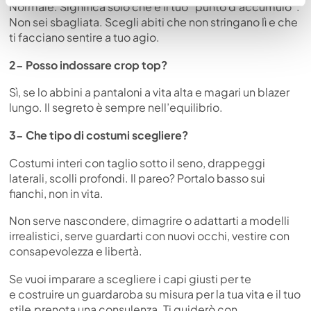
Normale. Significa solo che è il tuo “punto d’accumulo”.
Non sei sbagliata. Scegli abiti che non stringano lì e che
ti facciano sentire a tuo agio.
2-
Posso indossare crop top?
Sì, se lo abbini a pantaloni a vita alta e magari un blazer
lungo. Il segreto è sempre nell’equilibrio.
3-
Che tipo di costumi scegliere?
Costumi interi con taglio sotto il seno, drappeggi
laterali, scolli profondi. Il pareo? Portalo basso sui
fianchi, non in vita.
Non serve nascondere, dimagrire o adattarti a modelli
irrealistici, serve guardarti con nuovi occhi, vestire con
consapevolezza e libertà.
Se vuoi imparare a scegliere i capi giusti per te
e
costruire un guardaroba su misura per la tua vita e il tuo
stile,prenota una consulenza. Ti guiderò con