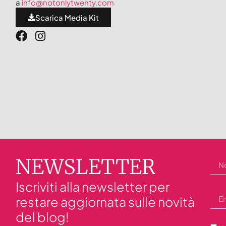
a
info@notonlytwenty.com
Scarica Media Kit
NEWSLETTER
Iscriviti alla newsletter per
restare aggiornata sulle novità
del blog!