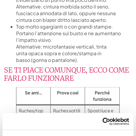
Alternative: cintura morbida sotto il seno,
fusciacca annodata di lato, oppure nessuna
cintura con blazer dritto lasciato aperto.
Top molto sgargianti o con grandi stampe.
Portano l’attenzione sul busto e ne aumentano
l’impatto visivo.
Alternative: microfantasie verticali, tinta
unita opaca sopra e colore/stampa in
basso (gonna o pantalone).
SE TI PIACE COMUNQUE, ECCO COME
FARLO FUNZIONARE
Se ami…
Prova così
Perché
funziona
Ruches/top
Ruches sottili
Sposti luce e
importanti
+ pantalone/
attenzione
gonna chiara
verso il basso
Scollo a
Barchetta con
La V crea la tua