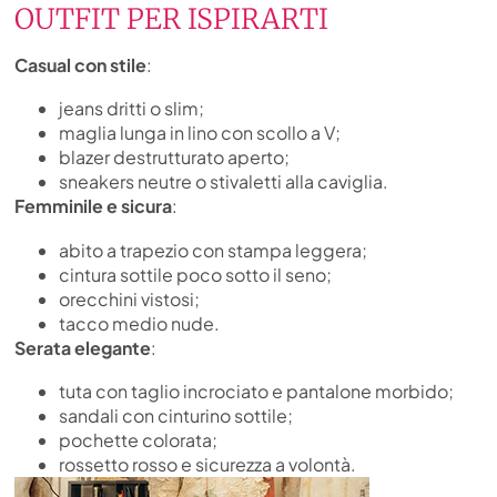
OUTFIT PER ISPIRARTI
Casual con stile
:
jeans dritti o slim;
maglia lunga in lino con scollo a V;
blazer destrutturato aperto;
sneakers neutre o stivaletti alla caviglia.
Femminile e sicura
:
abito a trapezio con stampa leggera;
cintura sottile poco sotto il seno;
orecchini vistosi;
tacco medio nude.
Serata elegante
:
tuta con taglio incrociato e pantalone morbido;
sandali con cinturino sottile;
pochette colorata;
rossetto rosso e sicurezza a volontà.