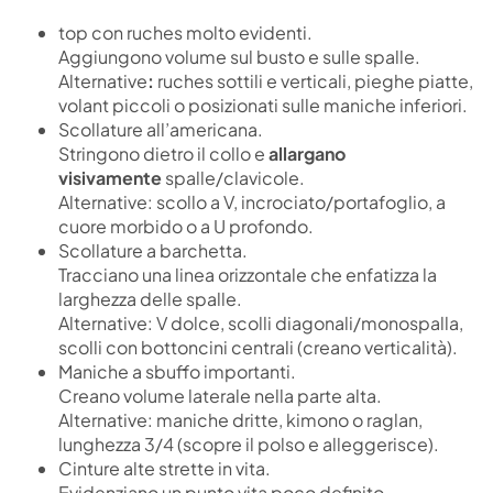
top con ruches molto evidenti.
Aggiungono volume sul busto e sulle spalle.
Alternative
:
ruches sottili e verticali, pieghe piatte,
volant piccoli o posizionati sulle maniche inferiori.
Scollature all’americana.
Stringono dietro il collo e
allargano
visivamente
spalle/clavicole.
Alternative: scollo a V, incrociato/portafoglio, a
cuore morbido o a U profondo.
Scollature a barchetta.
Tracciano una linea orizzontale che enfatizza la
larghezza delle spalle.
Alternative: V dolce, scolli diagonali/monospalla,
scolli con bottoncini centrali (creano verticalità).
Maniche a sbuffo importanti.
Creano volume laterale nella parte alta.
Alternative: maniche dritte, kimono o raglan,
lunghezza 3/4 (scopre il polso e alleggerisce).
Cinture alte strette in vita.
Evidenziano un punto vita poco definito.