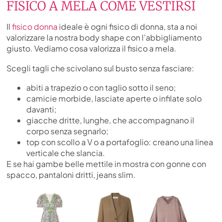
FISICO A MELA COME VESTIRSI
Il
fisico donna
ideale è ogni fisico di donna, sta a noi
valorizzare la nostra body shape con l’abbigliamento
giusto. Vediamo cosa valorizza il fisico a mela.
Scegli tagli che scivolano sul busto senza fasciare:
abiti a trapezio o con taglio sotto il seno;
camicie morbide, lasciate aperte o infilate solo
davanti;
giacche dritte, lunghe, che accompagnano il
corpo senza segnarlo;
top con scollo a V o a portafoglio: creano una linea
verticale che slancia.
E se hai gambe belle mettile in mostra con gonne con
spacco, pantaloni dritti, jeans slim.