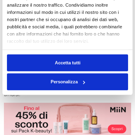
IL VIAGGIO CHE RIMANDATE DA
analizzare il nostro traffico. Condividiamo inoltre
ANNI
informazioni sul modo in cui utilizzi il nostro sito con i
nostri partner che si occupano di analisi dei dati web,
E poi c’è quel sogno ricorrente da anni, che rimandate
pubblicità e social media, i quali potrebbero combinarle
sempre. Può essere questo il momento perfetto per
con altre informazioni che hai fornito loro o che hanno
realizzarlo.
raccolto dal tuo utilizzo dei loro servizi.
Il sogno può essere:
un fine settimana a Parigi;
Accetta tutti
tre giorni in Marocco;
una capitale europea;
tornare nel posto della luna di miele.
Personalizza
Concedersi dei piccoli lussi è un modo meraviglioso di
amarsi.