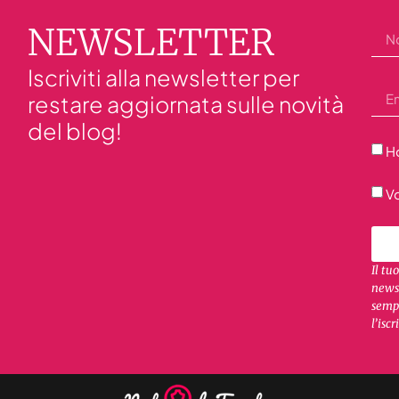
NEWSLETTER
Iscriviti alla newsletter per
restare aggiornata sulle novità
del blog!
Ho
Vo
Il tu
newsl
sempr
l’iscr