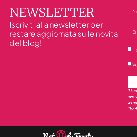
NEWSLETTER
Iscriviti alla newsletter per
restare aggiornata sulle novità
del blog!
Ho
Vo
Il tu
newsl
sempr
l’iscr