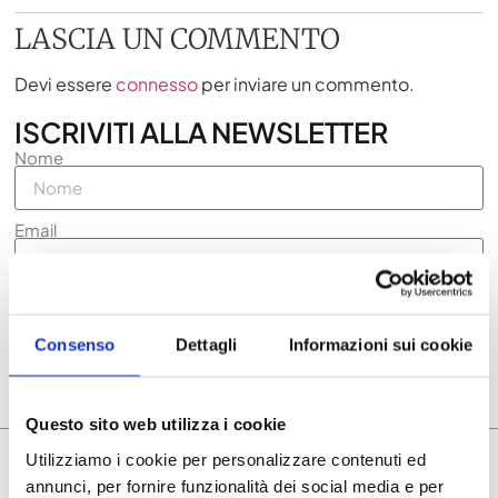
LASCIA UN COMMENTO
Devi essere
connesso
per inviare un commento.
ISCRIVITI ALLA NEWSLETTER
Nome
Email
Accetto la privacy policy
Voglio ricevere la newsletter
Consenso
Dettagli
Informazioni sui cookie
ISCRIVITI ORA
Questo sito web utilizza i cookie
ARTICOLI CORRELATI
Utilizziamo i cookie per personalizzare contenuti ed
annunci, per fornire funzionalità dei social media e per