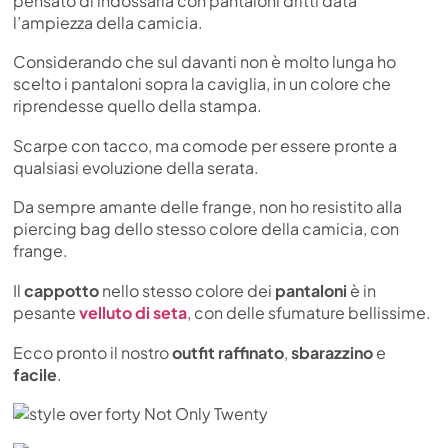
pensato di indossarla con pantaloni dritti data
l’ampiezza della camicia.
Considerando che sul davanti non è molto lunga ho
scelto i pantaloni sopra la caviglia, in un colore che
riprendesse quello della stampa.
Scarpe con tacco, ma comode per essere pronte a
qualsiasi evoluzione della serata.
Da sempre amante delle frange, non ho resistito alla
piercing bag dello stesso colore della camicia, con
frange.
Il
cappotto
nello stesso colore dei
pantaloni
è in
pesante
velluto di seta
, con delle sfumature bellissime.
Ecco pronto il nostro
outfit
raffinato
,
sbarazzino
e
facile
.