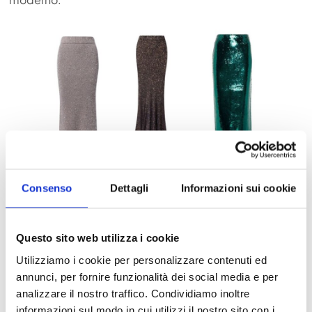
Per l’outfit elegante le calzature perfette sono le
decollete o le slingback.
Consenso
Dettagli
Informazioni sui cookie
Maglione cashmere donna e gonna di velluto
Questo sito web utilizza i cookie
Un altro abbinamento sofisticato è con la
gonna in
velluto
, un tessuto regale che si sposa perfettamente
Utilizziamo i cookie per personalizzare contenuti ed
con la preziosità del cashmere. Scegli colori scuri e
annunci, per fornire funzionalità dei social media e per
profondi come nero, blu notte, verde bottiglia o
analizzare il nostro traffico. Condividiamo inoltre
marrone per un look elegante e raffinato.
informazioni sul modo in cui utilizzi il nostro sito con i