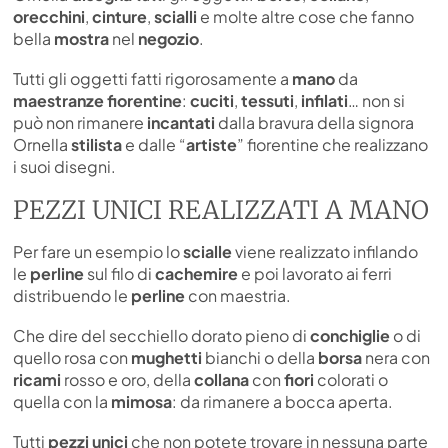
orecchini
,
cinture
,
scialli
e molte altre cose che fanno
bella
mostra
nel
negozio
.
Tutti gli oggetti fatti rigorosamente a
mano
da
maestranze fiorentine
:
cuciti
,
tessuti
,
infilati
… non si
può non rimanere
incantati
dalla bravura della signora
Ornella
stilista
e dalle “
artiste
” fiorentine che realizzano
i suoi disegni.
PEZZI UNICI REALIZZATI A MANO
Per fare un esempio lo
scialle
viene realizzato infilando
le
perline
sul filo di
cachemire
e poi lavorato ai ferri
distribuendo le
perline
con maestria.
Che dire del secchiello dorato pieno di
conchiglie
o di
quello rosa con
mughetti
bianchi o della
borsa
nera con
ricami
rosso e oro, della
collana
con
fiori
colorati o
quella con la
mimosa
: da rimanere a bocca aperta.
Tutti
pezzi unici
che non potete trovare in nessuna parte