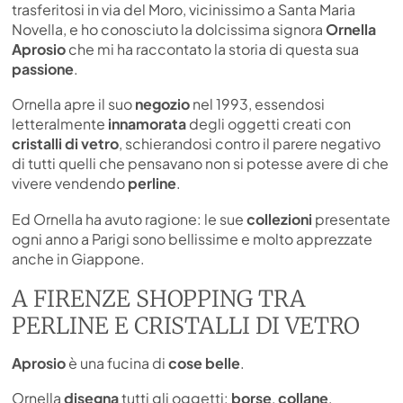
trasferitosi in via del Moro, vicinissimo a Santa Maria
Novella, e ho conosciuto la dolcissima signora
Ornella
Aprosio
che mi ha raccontato la storia di questa sua
passione
.
Ornella apre il suo
negozio
nel 1993, essendosi
letteralmente
innamorata
degli oggetti creati con
cristalli di vetro
, schierandosi contro il parere negativo
di tutti quelli che pensavano non si potesse avere di che
vivere vendendo
perline
.
Ed Ornella ha avuto ragione: le sue
collezioni
presentate
ogni anno a Parigi sono bellissime e molto apprezzate
anche in Giappone.
A FIRENZE SHOPPING TRA
PERLINE E CRISTALLI DI VETRO
Aprosio
è una fucina di
cose belle
.
Ornella
disegna
tutti gli oggetti:
borse
,
collane
,