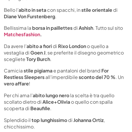
Bello l’
abito in seta
con spacchi, in
stile orientale
di
Diane Von Furstenberg
.
Bellissima la
borsa in paillettes
di
Ashish
. Tutto sul sito
Matchesfashion
.
Da avere l’
abito a fiori
di
Rixo London
o quello a
vestaglia di
Goen J
, se preferite il disegno geometrico
scegliete
Tory Burch
.
Camicia
stile pigiama
e pantaloni del brand
For
Restless Sleepers
all’imperdibile
sconto del 70 %
. Un
vero affare
!
Per chi ama l’
abito lungo nero
la scelta è tra quello
scollato dietro di
Alice+Olivia
o quello con spalla
scoperta di
Beaufille
.
Splendido il
top lunghissimo
di
Johanna Ortiz
,
chicchissimo.