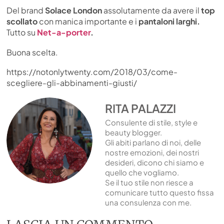
Del brand
Solace London
assolutamente da avere il
top
scollato
con manica importante e i
pantaloni larghi.
Tutto su
Net-a-porter
.
Buona scelta.
https://notonlytwenty.com/2018/03/come-
scegliere-gli-abbinamenti-giusti/
RITA PALAZZI
Consulente di stile, style e
beauty blogger.
Gli abiti parlano di noi, delle
nostre emozioni, dei nostri
desideri, dicono chi siamo e
quello che vogliamo.
Se il tuo stile non riesce a
comunicare tutto questo fissa
una consulenza con me.