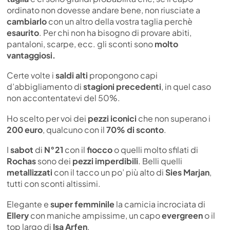
ordinato non dovesse andare bene, non riusciate a
cambiarlo
con un altro della vostra taglia perchè
esaurito
. Per chi non ha bisogno di provare abiti,
pantaloni, scarpe, ecc. gli sconti sono
molto
vantaggiosi.
Certe volte i
saldi alti
propongono capi
d’abbigliamento di
stagioni precedenti
, in quel caso
non accontentatevi del 50%.
Ho scelto per voi dei
pezzi iconici
che non superano i
200 euro
, qualcuno con il
70% di sconto
.
I
sabot
di
N°21
con il
fiocco
o quelli molto sfilati di
Rochas
sono dei
pezzi imperdibili
. Belli quelli
metallizzati
con il tacco un po’ più alto di
Sies Marjan
,
tutti con sconti altissimi.
Elegante e
super femminile
la camicia incrociata di
Ellery
con maniche ampissime, un capo
evergreen
o il
top largo di
Isa Arfen
.