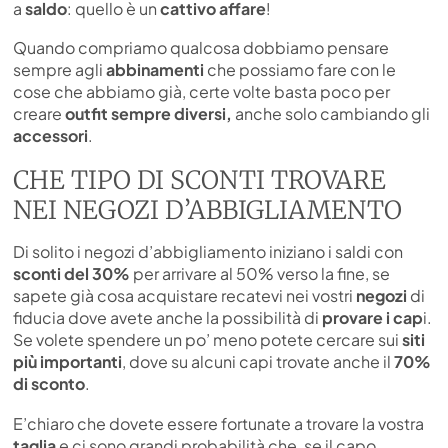
a
saldo
: quello è un
cattivo affare
!
Quando compriamo qualcosa dobbiamo pensare
sempre agli
abbinamenti
che possiamo fare con le
cose che abbiamo già, certe volte basta poco per
creare
outfit sempre diversi,
anche solo cambiando gli
accessori
.
CHE TIPO DI SCONTI TROVARE
NEI NEGOZI D’ABBIGLIAMENTO
Di solito i negozi d’abbigliamento iniziano i saldi con
sconti del 30%
per arrivare al 50% verso la fine, se
sapete già cosa acquistare recatevi nei vostri
negozi
di
fiducia dove avete anche la possibilità di
provare i cap
i.
Se volete spendere un po’ meno potete cercare sui
siti
più importanti
, dove su alcuni capi trovate anche il
70%
di sconto
.
E’chiaro che dovete essere fortunate a trovare la vostra
taglia
e ci sono grandi probabilità che, se il capo