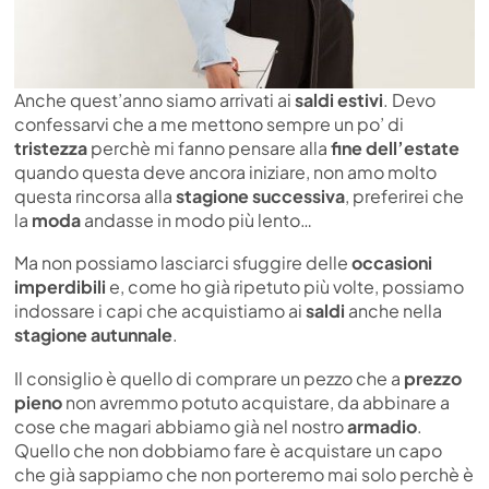
Anche quest’anno siamo arrivati ai
saldi estivi
. Devo
confessarvi che a me mettono sempre un po’ di
tristezza
perchè mi fanno pensare alla
fine dell’estate
quando questa deve ancora iniziare, non amo molto
questa rincorsa alla
stagione successiva
, preferirei che
la
moda
andasse in modo più lento…
Ma non possiamo lasciarci sfuggire delle
occasioni
imperdibili
e, come ho già ripetuto più volte, possiamo
indossare i capi che acquistiamo ai
saldi
anche nella
stagione autunnale
.
Il consiglio è quello di comprare un pezzo che a
prezzo
pieno
non avremmo potuto acquistare, da abbinare a
cose che magari abbiamo già nel nostro
armadio
.
Quello che non dobbiamo fare è acquistare un capo
che già sappiamo che non porteremo mai solo perchè è