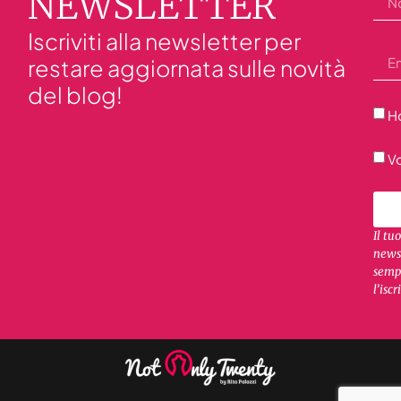
NEWSLETTER
Iscriviti alla newsletter per
restare aggiornata sulle novità
del blog!
Ho
Vo
Il tu
newsl
sempr
l’iscr