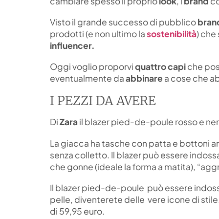
cambiare spesso il proprio
look
, i
brand
co
Visto il grande successo di pubblico
bran
prodotti (e non ultimo la
sostenibilità
) che
influencer.
Oggi voglio proporvi
quattro capi
che pos
eventualmente da
abbinare
a cose che a
I PEZZI DA AVERE
Di
Zara
il blazer pied-de-poule rosso e nero
La giacca ha tasche con patta e bottoni ant
senza colletto. Il blazer può essere indossa
che gonne (ideale la forma a matita), “aggr
Il blazer pied-de-poule può essere indossa
pelle, diventerete delle vere icone di stile
di 59,95 euro.