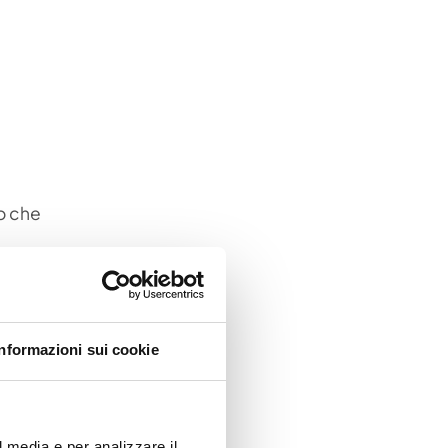
no che
donne più
anica
Informazioni sui cookie
l media e per analizzare il