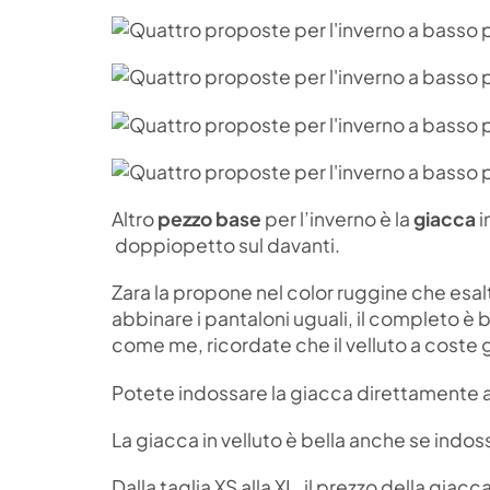
Altro
pezzo base
per l’inverno è la
giacca
i
doppiopetto sul davanti.
Zara la propone nel color ruggine che esalt
abbinare i pantaloni uguali, il completo è b
come me, ricordate che il velluto a coste g
Potete indossare la giacca direttamente a
La giacca in velluto è bella anche se indo
Dalla taglia XS alla XL, il prezzo della giacc