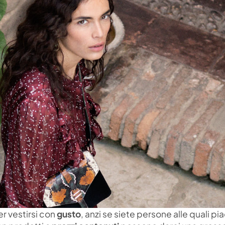
r vestirsi con
gusto
, anzi se siete persone alle quali pi