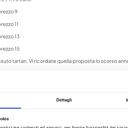
ssuto tartan. Vi ricordate quella proposta lo scorso an
 bellissima. Va bene per le più magre, ma anche per le 
a di pelle, con una camicia, ma anche con la t-shirt a m
Dettagli
pe da ginnastica agli stivali va bene tutto.
ookie
nalizzare contenuti ed annunci, per fornire funzionalità dei socia