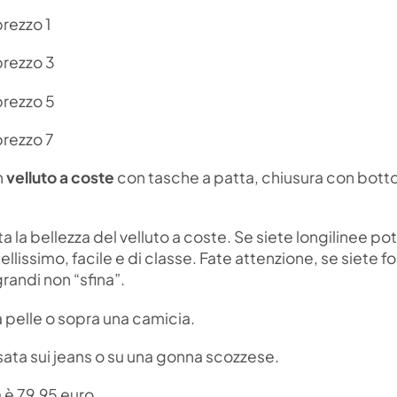
n
velluto a coste
con tasche a patta, chiusura con bott
a la bellezza del velluto a coste. Se siete longilinee po
ellissimo, facile e di classe. Fate attenzione, se siete 
randi non “sfina”.
 pelle o sopra una camicia.
ssata sui jeans o su una gonna scozzese.
a è 79,95 euro.