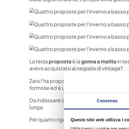
La terza
proposta
è la
gonna a matita
in te
avevo acquistato al negozio di vintage?
Zara l’ha proposta nel colore arancio ed è
formose ed è un vero passe-partout.
Da indossare con il maglione, con la giacc
Consenso
lunga.
Per quanto riguarda le calzature dalle scar
Questo sito web utilizza i c
Utilizziamo i cookie per perso