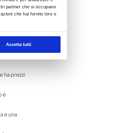
è
ostri partner che si occupano
azioni che hai fornito loro o
Accetta tutti
e ha prezzi
o è
ra e una