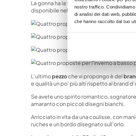
La gonna ha la vita alta e una lunghezza m
nostro traffico. Condividiamo 
disponibile nelle taglie dalla XS alla XL.
di analisi dei dati web, pubbl
che hanno raccolto dal tuo uti
L’ultimo
pezzo
che vi propongo è del
bran
e qualità un po’ più alti rispetto al brand d
Se avete uno spirito romantico, sognatore 
amaranto con piccoli disegni bianchi.
Arricciato in vita da una coulisse, con man
ruches e un bordo disegnato sull’orlo.