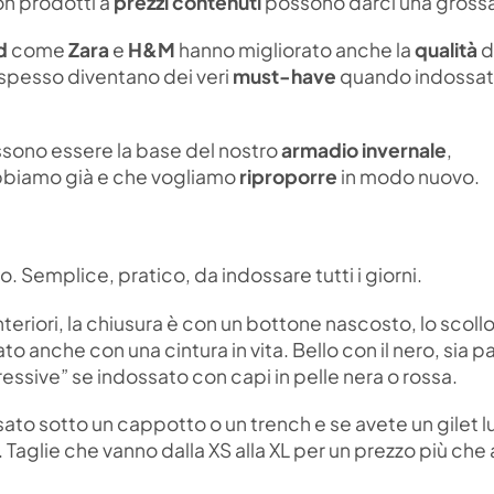
n prodotti a
prezzi contenuti
possono darci una gross
d
come
Zara
e
H&M
hanno migliorato anche la
qualità
d
 spesso diventano dei veri
must-have
quando indossat
sono essere la base del nostro
armadio invernale
,
bbiamo già e che vogliamo
riproporre
in modo nuovo.
. Semplice, pratico, da indossare tutti i giorni.
eriori, la chiusura è con un bottone nascosto, lo scollo
to anche con una cintura in vita. Bello con il nero, sia p
essive” se indossato con capi in pelle nera o rossa.
to sotto un cappotto o un trench e se avete un gilet l
. Taglie che vanno dalla XS alla XL per un prezzo più che