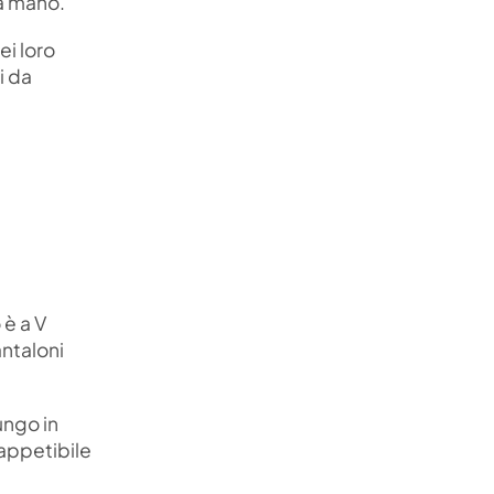
a mano.
ei loro
i da
 è a V
antaloni
ungo in
 appetibile