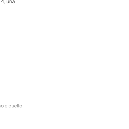
 4, una
mo e quello
.