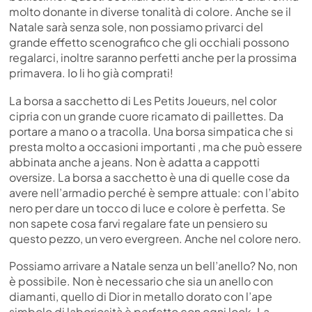
molto donante in diverse tonalità di colore. Anche se il
Natale sarà senza sole, non possiamo privarci del
grande effetto scenografico che gli occhiali possono
regalarci, inoltre saranno perfetti anche per la prossima
primavera. Io li ho già comprati!
La borsa a sacchetto di Les Petits Joueurs, nel color
cipria con un grande cuore ricamato di paillettes. Da
portare a mano o a tracolla. Una borsa simpatica che si
presta molto a occasioni importanti , ma che può essere
abbinata anche a jeans. Non è adatta a cappotti
oversize. La borsa a sacchetto è una di quelle cose da
avere nell’armadio perché è sempre attuale: con l’abito
nero per dare un tocco di luce e colore è perfetta. Se
non sapete cosa farvi regalare fate un pensiero su
questo pezzo, un vero evergreen. Anche nel colore nero.
Possiamo arrivare a Natale senza un bell’anello? No, non
è possibile. Non è necessario che sia un anello con
diamanti, quello di Dior in metallo dorato con l’ape
simbolo di laboriosità è perfetto con ogni look. La