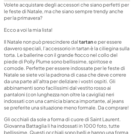
Volete acquistare degli accessori che siano perfetti per
le feste di Natale, ma che siano sempre trendy anche
per la primavera?
Ecco a voi la mia lista!
Il Natale non può prescindere dal
tartan
e per essere
davvero speciali, l’accessorio in tartan è la ciliegina sulla
torta. Le ballerine con il grande fiocco nel collo del
piede di Polly Plume sono bellissime, spiritose e
comode. Perfette per essere indossate per le feste di
Natale se siete voi la padrona di casa che deve correre
da una parte all’altra per deliziare i vostri ospiti. Gli
abbinamenti sono facilissimi dal vestito rosso ai
pantaloni (con lunghezza non oltre la caviglia) neri
indossati con una camicia bianca importante, al jeans
se preferite una situazione meno formale. Da comprare!
Gli occhiali da sole a forma di cuore di Saint Laurent.
Giovanna Battaglia li ha indossati in 1000 foto, tutte
bellissime. Questi occhiali sono belli e hanno una forma