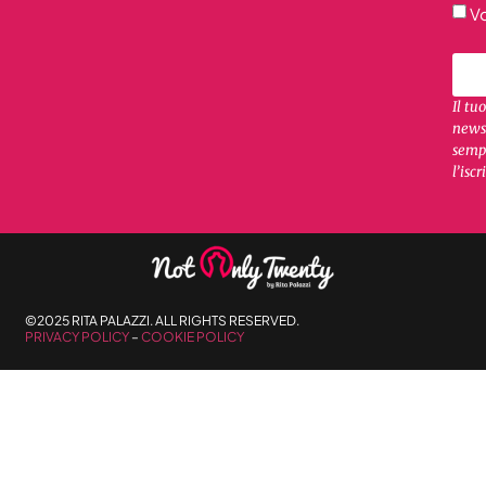
Vo
Il tu
newsl
sempr
l’iscr
©2025 RITA PALAZZI. ALL RIGHTS RESERVED.
PRIVACY POLICY
–
COOKIE POLICY