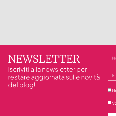
NEWSLETTER
Iscriviti alla newsletter per
restare aggiornata sulle novità
del blog!
Ho
Vo