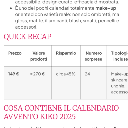
accessibile, design curato, efficacia dimostrata.
È uno dei pochi calendari totalmente
make-up
oriented con varietà reale: non solo ombretti, ma
gloss, matite, illuminanti, blush, smalti, pennelli e
accessori.
QUICK RECAP
Prezzo
Valore
Risparmio
Numero
Tipolog
prodotti
sorprese
incluse
149 €
≈ 270 €
circa 45%
24
Make-up
skincare
unghie,
accesso
COSA CONTIENE IL CALENDARIO
AVVENTO KIKO 2025