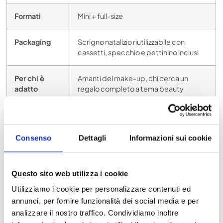
Formati
Mini + full-size
Packaging
Scrigno natalizio riutilizzabile con
cassetti, specchio e pettinino inclusi
Per chi è
Amanti del make-up, chi cerca un
adatto
regalo completo a tema beauty
LO TROVI QUI
Se ami il mondo KIKO o cerchi un calendario che
Consenso
Dettagli
Informazioni sui cookie
combini estetica, funzionalità e varietà make-up a un
prezzo sostenibile, il Calendario dell’Avvento KIKO
2025 è un’ottima scelta. Non include brand
Questo sito web utilizza i cookie
internazionali, ma è ricco, curato e coerente con
l’identità beauty italiana. E soprattutto: si esaurisce in
Utilizziamo i cookie per personalizzare contenuti ed
fretta ogni anno.
annunci, per fornire funzionalità dei social media e per
analizzare il nostro traffico. Condividiamo inoltre
Ami i Calendari dell’avvento? Allora potrebbero