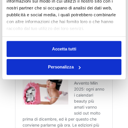
informazioni sul modo in cui utilizzi il nostro sito con i
interessarti questi articoli:
nostri partner che si occupano di analisi dei dati web,
pubblicità e social media, i quali potrebbero combinarle
CALENDARIO AVVENTO LOOKFANTASTIC 2025:
con altre informazioni che hai fornito loro o che hanno
PREZZO, PRODOTTI E RECENSIONE COMPLETA
raccolto dal tuo utilizzo dei loro servizi.
Accetta tutti
Personalizza