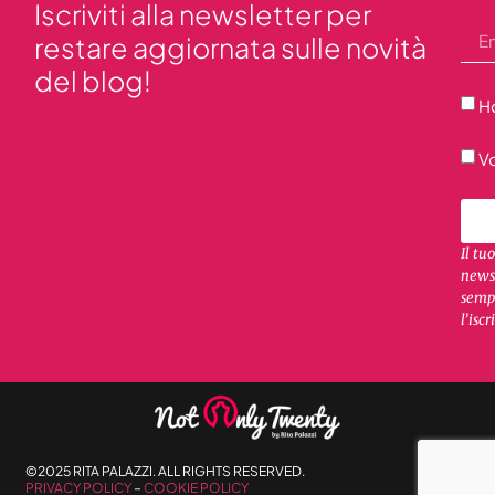
Iscriviti alla newsletter per
restare aggiornata sulle novità
del blog!
Ho
Vo
Il tu
newsl
sempr
l’iscr
©2025 RITA PALAZZI. ALL RIGHTS RESERVED.
PRIVACY POLICY
–
COOKIE POLICY