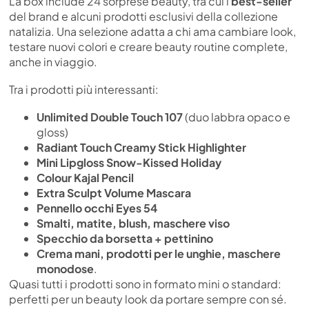
La box include 24 sorprese beauty, tra cui i
best-seller
del brand e alcuni prodotti esclusivi della collezione
natalizia. Una selezione adatta a chi ama cambiare look,
testare nuovi colori e creare beauty routine complete,
anche in viaggio.
Tra i prodotti più interessanti:
Unlimited Double Touch 107
(duo labbra opaco e
gloss)
Radiant Touch Creamy Stick Highlighter
Mini Lipgloss Snow-Kissed Holiday
Colour Kajal Pencil
Extra Sculpt Volume Mascara
Pennello occhi Eyes 54
Smalti, matite, blush, maschere viso
Specchio da borsetta + pettinino
Crema mani, prodotti per le unghie, maschere
monodose
.
Quasi tutti i prodotti sono in formato mini o standard:
perfetti per un beauty look da portare sempre con sé.