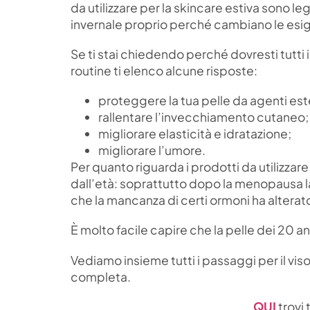
da utilizzare per la skincare estiva sono l
invernale proprio perché cambiano le esig
Se ti stai chiedendo perché dovresti tutti i
routine ti elenco alcune risposte:
proteggere la tua pelle da agenti ester
rallentare l’invecchiamento cutaneo;
migliorare elasticità e idratazione;
migliorare l’umore.
Per quanto riguarda i prodotti da utilizzare
dall’età: soprattutto dopo la menopausa la
che la mancanza di certi ormoni ha alterat
È molto facile capire che la pelle dei 20 an
Vediamo insieme tutti i passaggi per il viso
completa.
QUI
trovi 