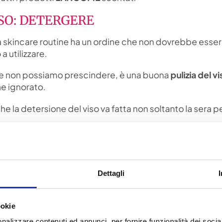
ISO: DETERGERE
la skincare routine ha un ordine che non dovrebbe esser
 utilizzare.
ale non possiamo prescindere, è una buona
pulizia del v
e ignorato.
he la detersione del viso va fatta non soltanto la sera p
 sudore;
Dettagli
 nutrienti;
dei prodotti successivi.
to al nostro tipo di pelle?
ookie
ggressivi, soprattutto chi ha la pelle secca o sensibil
nalizzare contenuti ed annunci, per fornire funzionalità dei socia