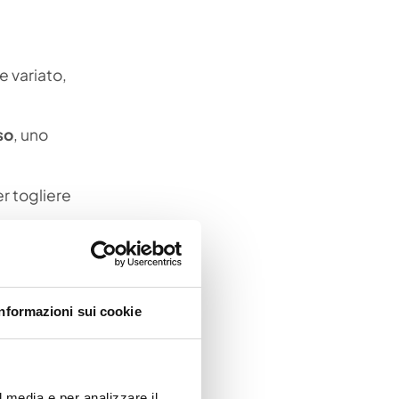
e variato,
iso
, uno
er togliere
Informazioni sui cookie
e deve fare
l media e per analizzare il