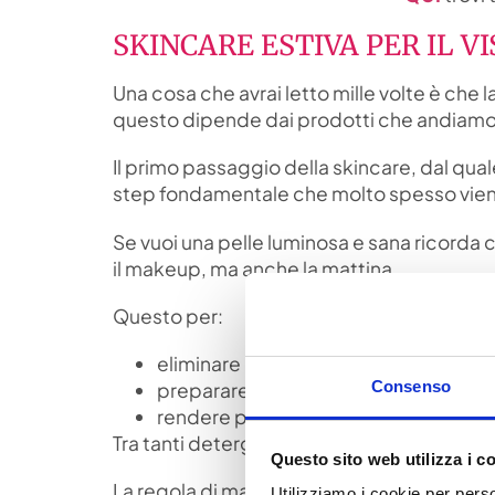
SKINCARE ESTIVA PER IL V
Una cosa che avrai letto mille volte è che 
questo dipende dai prodotti che andiamo a
Il primo passaggio della skincare, dal qu
step fondamentale che molto spesso vien
Se vuoi una pelle luminosa e sana ricorda c
il makeup, ma anche la mattina.
Questo per:
eliminare le cellule morte, il sebo e il
Consenso
preparare la pelle a ricevere i prodotti
rendere più efficace l’assorbimento 
Tra tanti detergenti viso qual è quello adat
Questo sito web utilizza i c
La regola di massima è non essere troppo a
Utilizziamo i cookie per perso