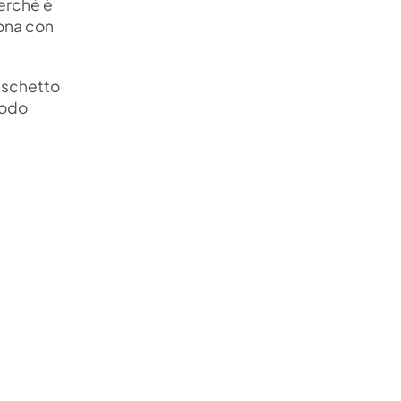
erché è
pona con
dischetto
modo