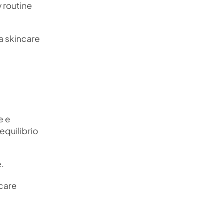
y routine
na skincare
e e
equilibrio
e.
 care