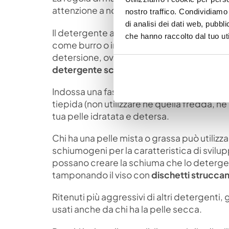
attenzione a non utilizzare prodotti che p
nostro traffico. Condividiamo 
di analisi dei dati web, pubbl
Il detergente adatto a chi ha questo tipo di
che hanno raccolto dal tuo uti
come burro o in forma liquida come olio. Ta
detersione, ovvero l’applicazione prima 
detergente schiumogeno
.
Indossa una fascia per capelli e massaggia
tiepida (non utilizzare né quella fredda, n
tua pelle idratata e detersa.
Chi ha una pelle mista o grassa può utiliz
schiumogeni per la caratteristica di svil
possano creare la schiuma che lo deterge
tamponando il viso con
dischetti struccant
Ritenuti più aggressivi di altri detergent
usati anche da chi ha la pelle secca.