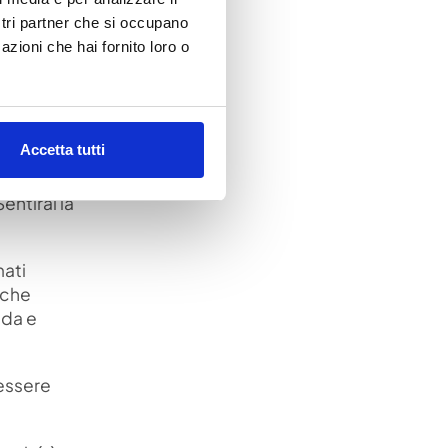
ostri partner che si occupano
azioni che hai fornito loro o
 solida
doppia
Accetta tutti
acqua
entirai la
mati
 che
ida e
 essere