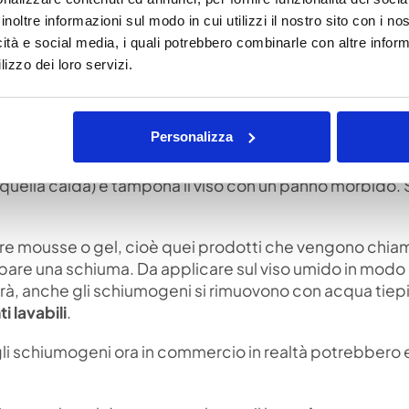
otrebbero renderla ancora più fragile.
inoltre informazioni sul modo in cui utilizzi il nostro sito con i n
icità e social media, i quali potrebbero combinarle con altre inform
 pelle è il
detergente oleoso
che puoi trovare in forma
lizzo dei loro servizi.
lvolta, per una pulizia più profonda, è consigliata una 
di un detergente a base oleosa e successivamente di un
Personalizza
 su viso e collo con movimenti circolari. Rimuovi con 
é quella calda) e tampona il viso con un panno morbido. S
zare mousse o gel, cioè quei prodotti che vengono chia
uppare una schiuma. Da applicare sul viso umido in modo
rà, anche gli schiumogeni si rimuovono con acqua tiep
i lavabili
.
i, gli schiumogeni ora in commercio in realtà potrebbero