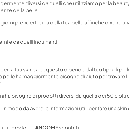
eggermente diversi da quelli che utilizziamo per la beaut
enze della pelle.
 giorni prenderti cura della tua pelle affinché diventi u
ni e da quelli inquinanti;
 per la tua skincare, questo dipende dal tuo tipo di pell
 pelle ha maggiormente bisogno di aiuto per trovare l’
o.
ni ha bisogno di prodotti diversi da quella dei 50 e oltr
, in modo da avere le informazioni utili per fare una skin
tutti i prodotti
LANCOME
scontati