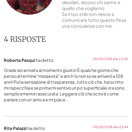
desideri, dicono chi siamo e
quello che vogliamo.
Se il tuo stile non riesce a
comunicare tutto questo fissa
una consulenza con me.
4 RISPOSTE
09/05/2018 alle 23:40
Roberta Pasqui
ha detto:
Grazie sei arrivata al momento giusto! È qualche giorno che
penso al termine”mezza età” e anch’io non so se arriverò a 108
anni! Poi la sensazione di trasparenza..tutto ciò che. hai scritto
mi rispecchia e se prima mi sentivo un po’superficiale ora sono
semplicemente rassicurata. Leggere ciò che scrivi è come
parlare con un’amica e mi piace..
09/05/2018 alle 23:44
Rita Palazzi
ha detto: