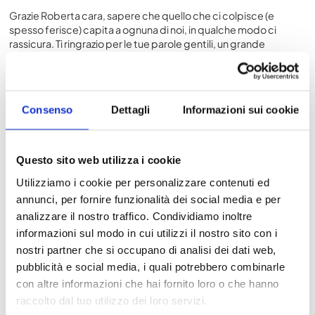
Grazie Roberta cara, sapere che quello che ci colpisce (e
spesso ferisce) capita a ognuna di noi, in qualche modo ci
rassicura. Ti ringrazio per le tue parole gentili, un grande
abbraccio
Consenso
Dettagli
Informazioni sui cookie
10/05/2018 alle 0:07
Massimiliana zizzari
ha detto:
Io ho 61 anni e non mi sento una donna di mezza età anche se da
Questo sito web utilizza i cookie
4 anni combatto con un tumore e devo dire la verità ogni tanto
cado ma mi riazo sempre come ho sempre fatto nella vita , di
Utilizziamo i cookie per personalizzare contenuti ed
cose ne sono successe tante , due figli cresciuti da sola e ora
annunci, per fornire funzionalità dei social media e per
sistemati , io sono felice della mia età e sorrido alla vita rutti i
analizzare il nostro traffico. Condividiamo inoltre
giorni . Ho Delle amiche così che si abbattono evio dico loro …
informazioni sul modo in cui utilizzi il nostro sito con i
Su ridi e vestiti di colori ma aimé non tutte c’è la fanno , ti
ringrazio per queste parole stupende che dici , saremo pure
nostri partner che si occupano di analisi dei dati web,
donne di una certa età ma vive
pubblicità e social media, i quali potrebbero combinarle
con altre informazioni che hai fornito loro o che hanno
raccolto dal tuo utilizzo dei loro servizi.