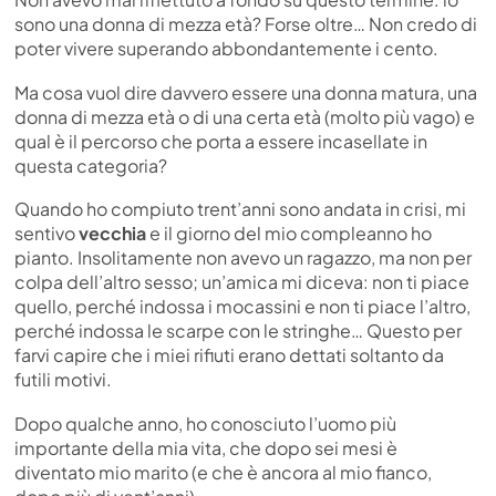
sono una donna di mezza età? Forse oltre… Non credo di
poter vivere superando abbondantemente i cento.
Ma cosa vuol dire davvero essere una donna matura, una
donna di mezza età o di una certa età (molto più vago) e
qual è il percorso che porta a essere incasellate in
questa categoria?
Quando ho compiuto trent’anni sono andata in crisi, mi
sentivo
vecchia
e il giorno del mio compleanno ho
pianto. Insolitamente non avevo un ragazzo, ma non per
colpa dell’altro sesso; un’amica mi diceva: non ti piace
quello, perché indossa i mocassini e non ti piace l’altro,
perché indossa le scarpe con le stringhe… Questo per
farvi capire che i miei rifiuti erano dettati soltanto da
futili motivi.
Dopo qualche anno, ho conosciuto l’uomo più
importante della mia vita, che dopo sei mesi è
diventato mio marito (e che è ancora al mio fianco,