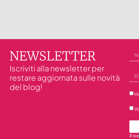
NEWSLETTER
Iscriviti alla newsletter per
restare aggiornata sulle novità
del blog!
Ho
Vo
Il tu