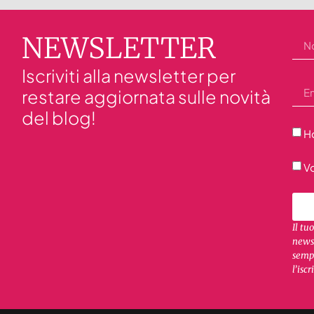
NEWSLETTER
Iscriviti alla newsletter per
restare aggiornata sulle novità
del blog!
Ho
Vo
Il tu
newsl
sempr
l’iscr