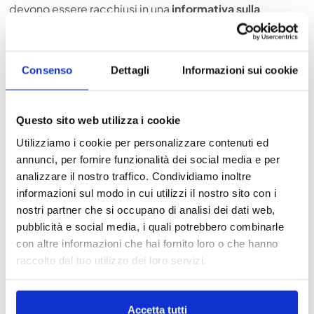
devono essere racchiusi in una
informativa sulla
privacy
sono:
quali dati e perché vengono raccolti (finalità e
base giuridica);
Consenso
Dettagli
Informazioni sui cookie
obbligatorietà del conferimento;
il periodo di conservazione dei dati;
chi sono i destinatari dei dati trattati (titolare,
Questo sito web utilizza i cookie
responsabile o incaricato);
Utilizziamo i cookie per personalizzare contenuti ed
se i dati vengono trasferiti a paesi extra- UE;
i diritti dell’interessato.
annunci, per fornire funzionalità dei social media e per
Oltre alla privacy policy un sito web deve avere anche
analizzare il nostro traffico. Condividiamo inoltre
una
cookie policy
, cioè una normativa sulla privacy che
informazioni sul modo in cui utilizzi il nostro sito con i
richiede ai visitatori di un sito web di accettare o meno
nostri partner che si occupano di analisi dei dati web,
l’utilizzo di cookie. Accettando si consente ai cookie di
pubblicità e social media, i quali potrebbero combinarle
memorizzare o recuperare informazioni per marketing o
con altre informazioni che hai fornito loro o che hanno
profilazione.
raccolto dal tuo utilizzo dei loro servizi.
CHI È ILARIA BARTOLUCCI
Accetta tutti
Ilaria Bartolucci è un avvocato del foro di Padova.